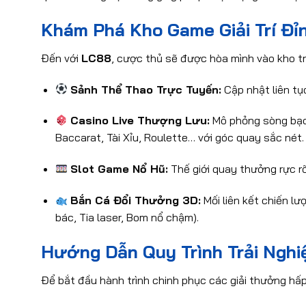
Khám Phá Kho Game Giải Trí Đỉ
Đến với
LC88
, cược thủ sẽ được hòa mình vào kho tr
Sảnh Thể Thao Trực Tuyến:
Cập nhật liên tục
Casino Live Thượng Lưu:
Mô phỏng sòng bạc 
Baccarat, Tài Xỉu, Roulette… với góc quay sắc nét.
Slot Game Nổ Hũ:
Thế giới quay thưởng rực r
Bắn Cá Đổi Thưởng 3D:
Mối liên kết chiến lư
bác, Tia laser, Bom nổ chậm).
Hướng Dẫn Quy Trình Trải Nghi
Để bắt đầu hành trình chinh phục các giải thưởng hấ