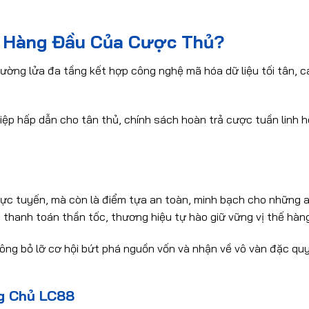
n Hàng Đầu Của Cược Thủ?
ờng lửa đa tầng kết hợp công nghệ mã hóa dữ liệu tối tân, c
p hấp dẫn cho tân thủ, chính sách hoàn trả cược tuần linh hoạ
trực tuyến, mà còn là điểm tựa an toàn, minh bạch cho những 
thanh toán thần tốc, thương hiệu tự hào giữ vững vị thế hàn
ng bỏ lỡ cơ hội bứt phá nguồn vốn và nhận về vô vàn đặc quy
g Chủ LC88