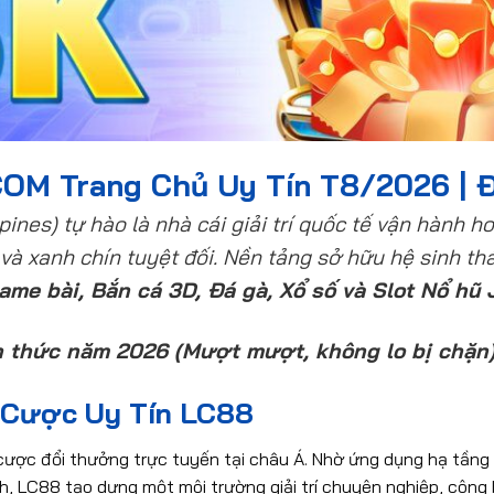
OM Trang Chủ Uy Tín T8/2026 | 
ippines) tự hào là nhà cái giải trí quốc tế vận hàn
à xanh chín tuyệt đối. Nền tảng sở hữu hệ sinh thái
Game bài, Bắn cá 3D, Đá gà, Xổ số và Slot Nổ hũ
 thức năm 2026 (Mượt mượt, không lo bị chặn
 Cược Uy Tín LC88
 cược đổi thưởng trực tuyến tại châu Á. Nhờ ứng dụng hạ tầng
, LC88 tạo dựng một môi trường giải trí chuyên nghiệp, công 