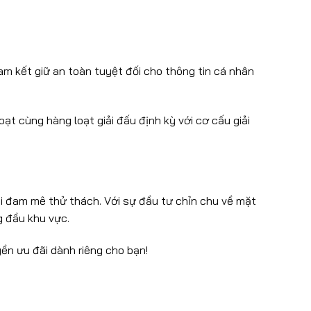
am kết giữ an toàn tuyệt đối cho thông tin cá nhân
t cùng hàng loạt giải đấu định kỳ với cơ cấu giải
ai đam mê thử thách. Với sự đầu tư chỉn chu về mặt
g đầu khu vực.
ền ưu đãi dành riêng cho bạn!