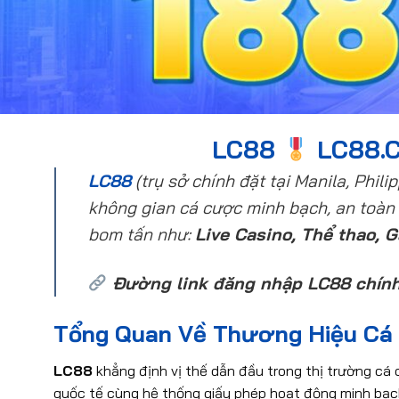
LC88
LC88.C
LC88
(trụ sở chính đặt tại Manila, Phil
không gian cá cược minh bạch, an toàn v
bom tấn như:
Live Casino, Thể thao, 
Đường link đăng nhập LC88 chính
Tổng Quan Về Thương Hiệu Cá
LC88
khẳng định vị thế dẫn đầu trong thị trường cá
quốc tế cùng hệ thống giấy phép hoạt động minh bạch