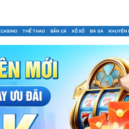
CASINO
THỂ THAO
BẮN CÁ
XỔ SỐ
ĐÁ GÀ
KHUYẾN 