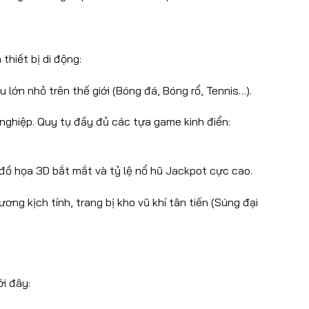
thiết bị di động:
u lớn nhỏ trên thế giới (Bóng đá, Bóng rổ, Tennis…).
ghiệp. Quy tụ đầy đủ các tựa game kinh điển:
ồ họa 3D bắt mắt và tỷ lệ nổ hũ Jackpot cực cao.
ơng kịch tính, trang bị kho vũ khí tân tiến (Súng đại
ới đây: