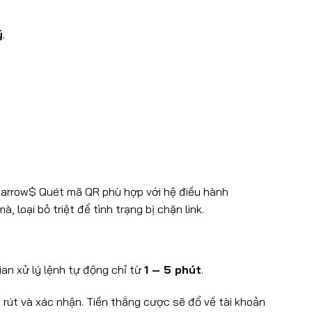
ý
.
tarrow$
Quét mã QR phù hợp với hệ điều hành
loại bỏ triệt để tình trạng bị chặn link.
an xử lý lệnh tự động chỉ từ
1 – 5 phút
.
 rút và xác nhận. Tiền thắng cược sẽ đổ về tài khoản