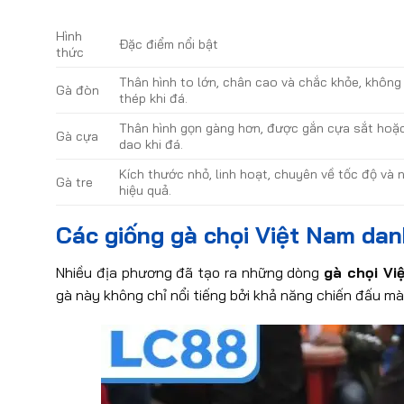
Hình
Đặc điểm nổi bật
thức
Thân hình to lớn, chân cao và chắc khỏe, không
Gà đòn
thép khi đá.
Thân hình gọn gàng hơn, được gắn cựa sắt hoặ
Gà cựa
dao khi đá.
Kích thước nhỏ, linh hoạt, chuyên về tốc độ và 
Gà tre
hiệu quả.
Các giống gà chọi Việt Nam dan
Nhiều địa phương đã tạo ra những dòng
gà chọi Vi
gà này không chỉ nổi tiếng bởi khả năng chiến đấu mà