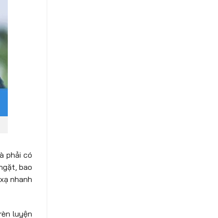
à phải có
ngặt, bao
 xạ nhanh
rèn luyện