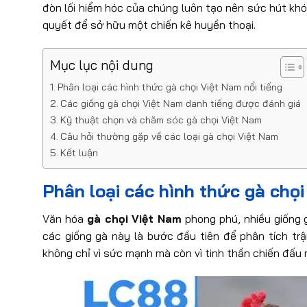
đòn lối hiểm hóc của chúng luôn tạo nên sức hút k
quyết để sở hữu một chiến kê huyền thoại.
Mục lục nội dung
Phân loại các hình thức gà chọi Việt Nam nổi tiếng
Các giống gà chọi Việt Nam danh tiếng được đánh giá
Kỹ thuật chọn và chăm sóc gà chọi Việt Nam
Câu hỏi thường gặp về các loại gà chọi Việt Nam
Kết luận
Phân loại các hình thức gà chọi
Văn hóa
gà chọi Việt Nam
phong phú, nhiều giống g
các giống gà này là bước đầu tiên để phân tích t
không chỉ vì sức mạnh mà còn vì tinh thần chiến đấu 