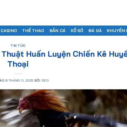
CASINO
THỂ THAO
BẮN CÁ
XỔ SỐ
ĐÁ GÀ
KHUYẾN 
TIN TỨC
 Thuật Huấn Luyện Chiến Kê Huy
Thoại
VÀO
8 THÁNG 11, 2025
BỞI
SEO