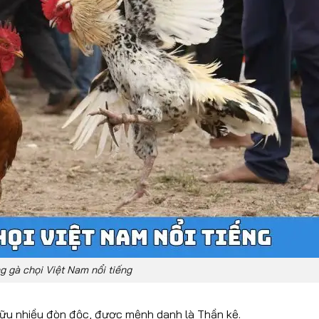
g gà chọi Việt Nam nổi tiếng
 hữu nhiều đòn độc, được mệnh danh là Thần kê.