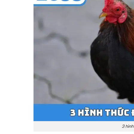
3 hình