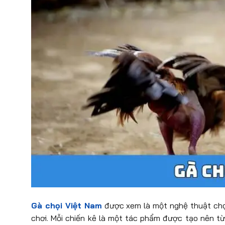
Gà chọi Việt Nam
được xem là một nghệ thuật chọn 
chơi. Mỗi chiến kê là một tác phẩm được tạo nên t