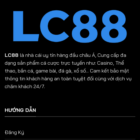
LC88
là nhà cái uy tín hàng đầu châu Á, Cung cấp đa
dạng sản phẩm cá cược trực tuyến như: Casino, Thể
thao, bắn cá, game bài, đá gà, xổ số... Cam kết bảo mật
thông tin khách hàng an toàn tuyệt đối cùng với dịch vụ
chăm khách 24/7.
HƯỚNG DẪN
Đăng Ký