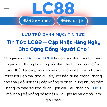
Bỏ
qua
nội
dung
ĐĂNG KÝ +88K
ĐĂNG NHẬP
LƯU TRỮ DANH MỤC:
TIN TỨC
Tin Tức LC88 – Cập Nhật Hàng Ngày
Cho Cộng Đồng Người Chơi
Chuyên mục
Tin Tức LC88
là nơi cập nhật liên tục hàng
ngày các thông tin nóng hổi nhất dành cho cộng đồng
cược thủ. Tại đây, hội viên sẽ được đón đầu các chương
trình khuyến mãi độc quyền, lịch bảo trì hệ thống, thông
báo thay đổi link truy cập không bị chặn, cùng những cẩm
nang và mẹo soi kèo từ chuyên gia. Hãy theo dõi
LC88
mỗi ngày để không bỏ lỡ bất kỳ quyền lợi và cơ hội làm
giàu nào!