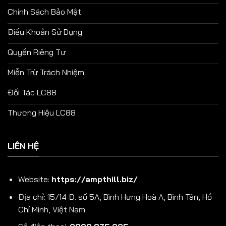
Chính Sách Bảo Mật
Điều Khoản Sử Dụng
Quyền Riêng Tư
Miễn Trừ Trách Nhiệm
Đối Tác LC88
Thương Hiệu LC88
LIÊN HỆ
Website:
https://ampthill.biz/
Địa chỉ: 15/14 Đ. số 5A, Bình Hưng Hoà A, Bình Tân, Hồ
Chí Minh, Việt Nam