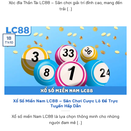
Xóc đĩa Thần Tài LC88 – Sân chơi giải trí đỉnh cao, mang đến
trải [...]
18
Th10
Xổ Số Miền Nam LC88 – Sân Chơi Cược Lô Đề Trực
Tuyến Hấp Dẫn
Xổ số miền Nam LC88 là lựa chọn thông minh cho những
người đam mê [...]