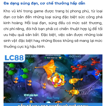
Đa dạng súng đạn, cơ chế thưởng hấp dẫn
Kho vũ khí trong game được trang bị phong phú, từ loại
đạn cơ bản đến những loại súng đặc biệt sức công phá
kinh hoàng. Mỗi loại đạn, súng đều có mức sát thương,
chi phí riêng, đòi hỏi bạn phải có chiến thuật hợp lý để tối
ưu hiệu quả săn bắt. Đặc biệt, việc săn được những loài
sinh vật đặc biệt hay những Boss khủng sẽ mang lại mức
thưởng cực kỳ hậu hĩnh.