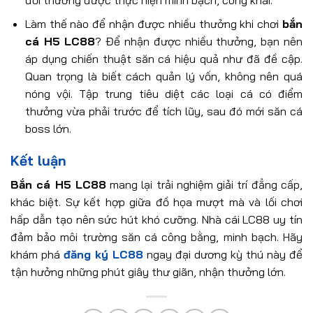
Làm thế nào để nhận được nhiều thưởng khi chơi
bắn
cá H5 LC88
? Để nhận được nhiều thưởng, bạn nên
áp dụng chiến thuật săn cá hiệu quả như đã đề cập.
Quan trọng là biết cách quản lý vốn, không nên quá
nóng vội. Tập trung tiêu diệt các loại cá có điểm
thưởng vừa phải trước để tích lũy, sau đó mới săn cá
boss lớn.
Kết luận
Bắn cá H5 LC88
mang lại trải nghiệm giải trí đẳng cấp,
khác biệt. Sự kết hợp giữa đồ họa mượt mà và lối chơi
hấp dẫn tạo nên sức hút khó cưỡng. Nhà cái LC88 uy tín
đảm bảo môi trường săn cá công bằng, minh bạch. Hãy
khám phá
đăng ký LC88
ngay đại dương kỳ thú này để
tận hưởng những phút giây thư giãn, nhận thưởng lớn.