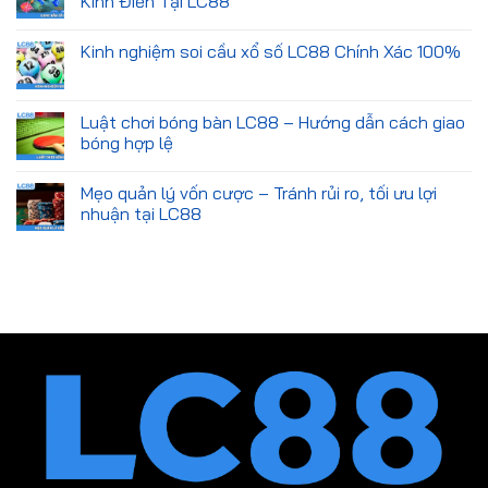
Kinh Điển Tại LC88
Kinh nghiệm soi cầu xổ số LC88 Chính Xác 100%
Luật chơi bóng bàn LC88 – Hướng dẫn cách giao
bóng hợp lệ
Mẹo quản lý vốn cược – Tránh rủi ro, tối ưu lợi
nhuận tại LC88