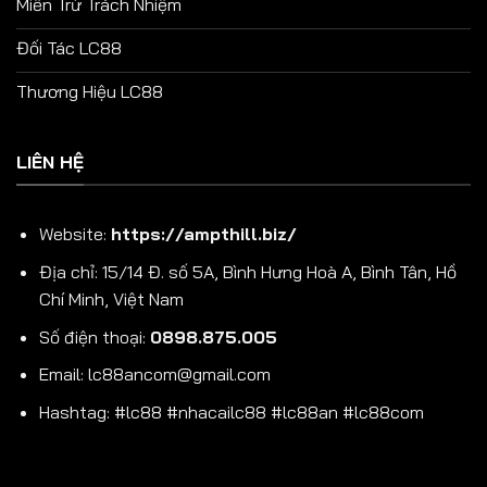
Miễn Trừ Trách Nhiệm
Đối Tác LC88
Thương Hiệu LC88
LIÊN HỆ
Website:
https://ampthill.biz/
Địa chỉ: 15/14 Đ. số 5A, Bình Hưng Hoà A, Bình Tân, Hồ
Chí Minh, Việt Nam
Số điện thoại:
0898.875.005
Email:
lc88ancom@gmail.com
Hashtag: #lc88 #nhacailc88 #lc88an #lc88com