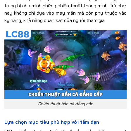
trang bị cho mình những chiến thuật thông minh. Trò chơi
này không chỉ dựa vào may mắn mà còn phụ thuộc vào
kỹ năng, khả năng quan sát của người tham gia.
Chiến thuật bắn cá đẳng cấp
Lựa chọn mục tiêu phù hợp với tầm đạn