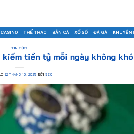
CASINO
THỂ THAO
BẮN CÁ
XỔ SỐ
ĐÁ GÀ
KHUYẾN 
TIN TỨC
 kiếm tiền tỷ mỗi ngày không khó
ÀO
22 THÁNG 10, 2025
BỞI
SEO