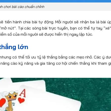
nh chơi bài cào chuẩn chỉnh
sẽ tiến hành chia bài tự động. Mỗi người sẽ nhận ba lá bài ú
à “mở nút”. Tại các sòng bài trực tuyến, bạn có thể tự tay “xé
 Điểm số của mỗi người sẽ được hiển thị ngay lập tức.
thắng lớn
 nhưng có thể tối ưu tỷ lệ thắng bằng các mẹo nhỏ. Các ý dư
 nâng cào kỹ năng và gia tăng cơ hội chiến thắng khi tham gi