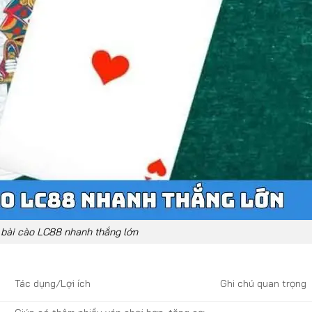
 bài cào LC88 nhanh thắng lớn
Tác dụng/Lợi ích
Ghi chú quan trọng