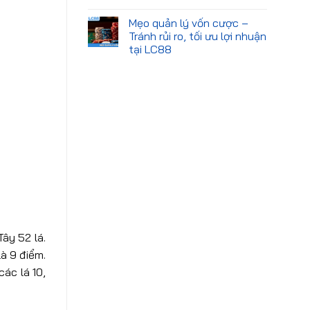
Mẹo quản lý vốn cược –
Tránh rủi ro, tối ưu lợi nhuận
tại LC88
Tây 52 lá.
là 9 điểm.
các lá 10,