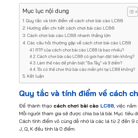
Mục lục nội dung
Quy tắc và tính điểm về cách chơi bài cào LC88
Hướng dẫn chi tiết cách chơi bài cào LC88
Cách chơi bài cào LC88 nhanh thắng lớn
Các câu hỏi thường gặp về cách chơi bài cào LC88
RTP của cách chơi bài cào LC88 là bao nhiêu?
Cách chơi bài cào LC88 có giới hạn đặt tiền không?
Làm thế nào để phân biệt “Ba Tây” và 9 điểm?
Tôi có thể chơi thử bài cào miễn phí tại LC88 không?
Kết luận
Quy tắc và tính điểm về cách c
Để thành thạo
cách chơi bài cào
LC88
, việc nắm
Mỗi người tham gia sẽ được chia ba lá bài. Mục tiêu d
Cách tính điểm vô cùng dễ nhớ là các lá từ 2 đến 9 có đ
J, Q, K đều tính là 0 điểm.