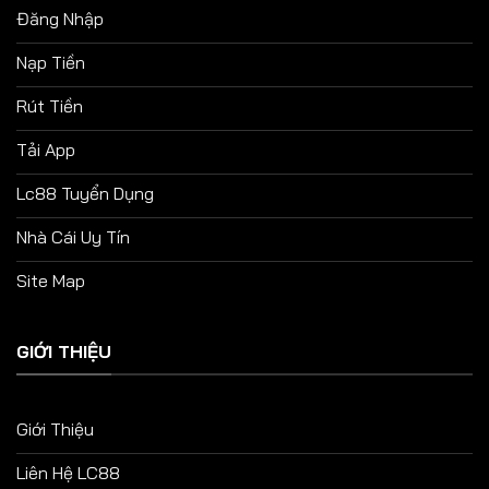
Đăng Nhập
Nạp Tiền
Rút Tiền
Tải App
Lc88 Tuyển Dụng
Nhà Cái Uy Tín
Site Map
GIỚI THIỆU
Giới Thiệu
Liên Hệ LC88