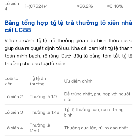
Lô xiên
1−(0.7624)4
≈66.2%
≈0.46%
4
Bảng tổng hợp tỷ lệ trả thưởng lô xiên nhà
cái LC88
Việc so sánh tỷ lệ trả thưởng giữa các hình thức cược
giúp đưa ra quyết định tối ưu. Nhà cái cam kết tỷ lệ thanh
toán minh bạch, rõ ràng. Dưới đây là bảng tóm tắt tỷ lệ
thưởng cho các loại lô xiên:
Loại lô
Tỷ lệ ăn
Ưu điểm chính
xiên
thưởng
Dễ trúng nhất, phù hợp với người
Lô xiên 2
Thường là 1:17
mới
Tỷ lệ thưởng cao, rủi ro trung
Lô xiên 3
Thường là 1:46
bình
Thường là
Lô xiên 4
Thưởng cực lớn, rủi ro cao nhất
1:150