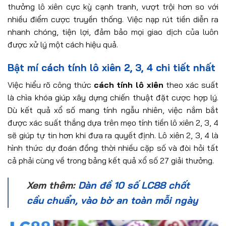
thưởng lô xiên cực kỳ cạnh tranh, vượt trội hơn so với
nhiều điểm cược truyền thống. Việc nạp rút tiền diễn ra
nhanh chóng, tiện lợi, đảm bảo mọi giao dịch của luôn
được xử lý một cách hiệu quả.
Bật mí cách tính lô xiên 2, 3, 4 chi tiết nhất
Việc hiểu rõ công thức
cách tính lô xiên
theo xác suất
là chìa khóa giúp xây dựng chiến thuật đặt cược hợp lý.
Dù kết quả xổ số mang tính ngẫu nhiên, việc nắm bắt
được xác suất thắng dựa trên mẹo tính tiền lô xiên 2, 3, 4
sẽ giúp tự tin hơn khi đưa ra quyết định. Lô xiên 2, 3, 4 là
hình thức dự đoán đồng thời nhiều cặp số và đòi hỏi tất
cả phải cùng về trong bảng kết quả xổ số 27 giải thưởng.
Xem thêm:
Dàn đề 10 số LC88 chốt
cầu chuẩn, vào bờ an toàn mỗi ngày