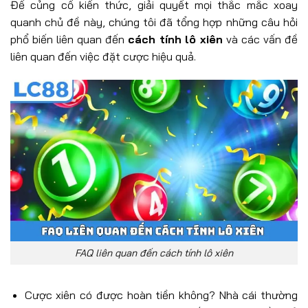
Để củng cố kiến thức, giải quyết mọi thắc mắc xoay
quanh chủ đề này, chúng tôi đã tổng hợp những câu hỏi
phổ biến liên quan đến
cách tính lô xiên
và các vấn đề
liên quan đến việc đặt cược hiệu quả.
FAQ liên quan đến cách tính lô xiên
Cược xiên có được hoàn tiền không? Nhà cái thường