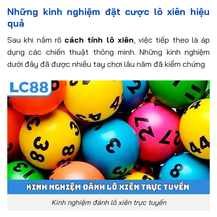
Những kinh nghiệm đặt cược lô xiên hiệu
quả
Sau khi nắm rõ
cách tính lô xiên
, việc tiếp theo là áp
dụng các chiến thuật thông minh. Những kinh nghiệm
dưới đây đã được nhiều tay chơi lâu năm đã kiểm chứng.
Kinh nghiệm đánh lô xiên trực tuyến