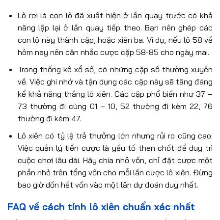
Lô rơi là con lô đã xuất hiện ở lần quay trước có khả
năng lặp lại ở lần quay tiếp theo. Bạn nên ghép các
con lô này thành cặp, hoặc xiên ba. Ví dụ, nếu lô 58 về
hôm nay nên cân nhắc cược cặp 58-85 cho ngày mai.
Trong thống kê xổ số, có những cặp số thường xuyên
về. Việc ghi nhớ và tận dụng các cặp này sẽ tăng đáng
kể khả năng thắng lô xiên. Các cặp phổ biến như 37 –
73 thường đi cùng 01 – 10, 52 thường đi kèm 22, 76
thường đi kèm 47.
Lô xiên có tỷ lệ trả thưởng lớn nhưng rủi ro cũng cao.
Việc quản lý tiền cược là yếu tố then chốt để duy trì
cuộc chơi lâu dài. Hãy chia nhỏ vốn, chỉ đặt cược một
phần nhỏ trên tổng vốn cho mỗi lần cược lô xiên. Đừng
bao giờ dồn hết vốn vào một lần dự đoán duy nhất.
FAQ về cách tính lô xiên chuẩn xác nhất