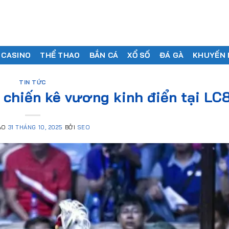
CASINO
THỂ THAO
BẮN CÁ
XỔ SỐ
ĐÁ GÀ
KHUYẾN 
TIN TỨC
c chiến kê vương kinh điển tại LC
ÀO
31 THÁNG 10, 2025
BỞI
SEO