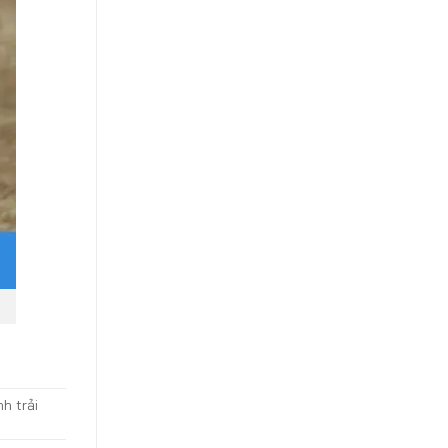
h trải