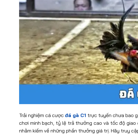
Trải nghiệm cá cược
đá gà C1
trực tuyến chưa bao g
chơi minh bạch, tỷ lệ trả thưởng cao và tốc độ giao
nhằm kiếm về những phần thưởng giá trị. Hãy truy cậ