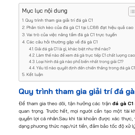
Mục lục nội dung
Quy trình tham gia giải trí đá gà C1
Phân tích kèo của đá gà C1 tại LC88 đạt hiệu quả cao
Vai trò của việc nâng tầm đá gà C1 trực tuyến
Các câu hỏi thường gặp về đá gà C1
Giải đá gà C1 là gì, khác biệt như thế nào?
Làm thế nào để xem đá gà trực tiếp C1 chất lượng ca
Loại hình đá gà nào phổ biến nhất trong giải C1?
Yếu tố nào quyết định đến chiến thắng trong đá gà C
Kết luận
Quy trình tham gia giải trí đá gà
Để tham gia theo dõi, tận hưởng các trận
đá gà C1
quan trọng. Trước hết, mọi người cần tạo một tài 
quyền lợi cá nhân.Sau khi tài khoản được xác thực, 
dạng phương thức nạp/rút tiền, đảm bảo tốc độ xử lý