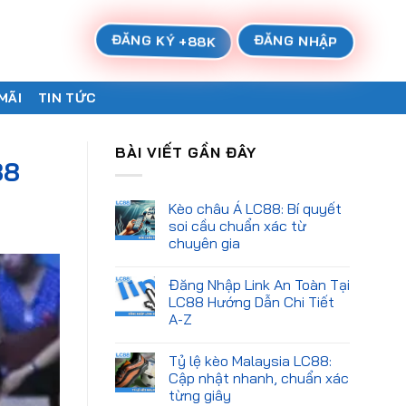
ĐĂNG KÝ +88K
ĐĂNG NHẬP
MÃI
TIN TỨC
BÀI VIẾT GẦN ĐÂY
88
Kèo châu Á LC88: Bí quyết
soi cầu chuẩn xác từ
chuyên gia
Đăng Nhập Link An Toàn Tại
LC88 Hướng Dẫn Chi Tiết
A-Z
Tỷ lệ kèo Malaysia LC88:
Cập nhật nhanh, chuẩn xác
từng giây