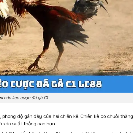
mí các kèo cược đá gà C1
, phong độ gần đây của hai chiến kê. Chiến kê có chuỗi thắng 
có xác suất thắng cao hơn.