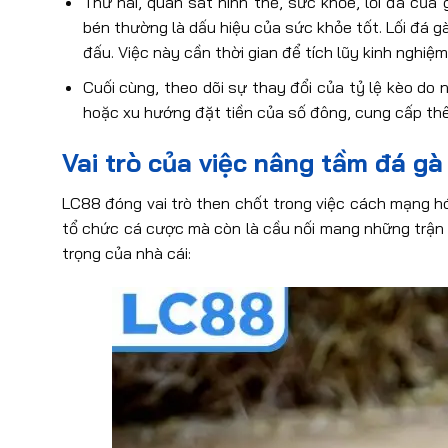
Thứ hai, quan sát hình thể, sức khỏe, lối đá củ
bén thường là dấu hiệu của sức khỏe tốt. Lối đá g
đấu. Việc này cần thời gian để tích lũy kinh nghiệ
Cuối cùng, theo dõi sự thay đổi của tỷ lệ kèo do 
hoặc xu hướng đặt tiền của số đông, cung cấp th
Vai trò của việc nâng tầm đá g
LC88 đóng vai trò then chốt trong việc cách mạng hóa
tổ chức cá cược mà còn là cầu nối mang những trận c
trọng của nhà cái: