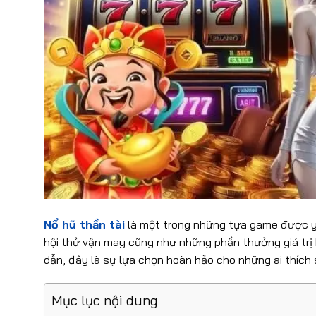
Nổ hũ thần tài
là một trong những tựa game được yêu
hội thử vận may cũng như những phần thưởng giá trị k
dẫn, đây là sự lựa chọn hoàn hảo cho những ai thích
Mục lục nội dung