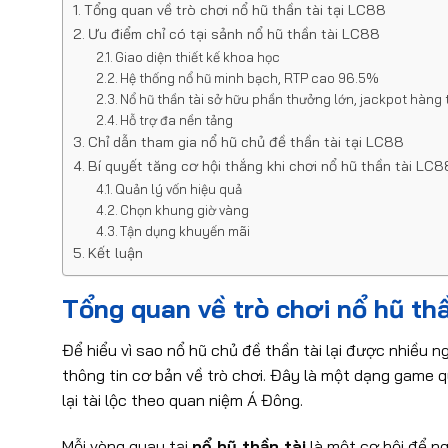
Tổng quan về trò chơi nổ hũ thần tài tại LC88
Ưu điểm chỉ có tại sảnh nổ hũ thần tài LC88
Giao diện thiết kế khoa học
Hệ thống nổ hũ minh bạch, RTP cao 96.5%
Nổ hũ thần tài sở hữu phần thưởng lớn, jackpot hàng 
Hỗ trợ đa nền tảng
Chỉ dẫn tham gia nổ hũ chủ đề thần tài tại LC88
Bí quyết tăng cơ hội thắng khi chơi nổ hũ thần tài LC8
Quản lý vốn hiệu quả
Chọn khung giờ vàng
Tận dụng khuyến mãi
Kết luận
Tổng quan về trò chơi nổ hũ thầ
Để hiểu vì sao nổ hũ chủ đề thần tài lại được nhiều 
thông tin cơ bản về trò chơi. Đây là một dạng game qu
lại tài lộc theo quan niệm Á Đông.
Mỗi vòng quay tại
nổ hũ thần tài
là một cơ hội để n