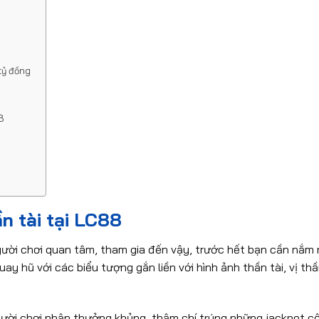
tỷ đồng
8
n tài tại LC88
người chơi quan tâm, tham gia đến vậy, trước hết bạn cần nắm 
ay hũ với các biểu tượng gắn liền với hình ảnh thần tài, vị t
gười chơi nhận thưởng khủng, thậm chí trúng những jackpot c