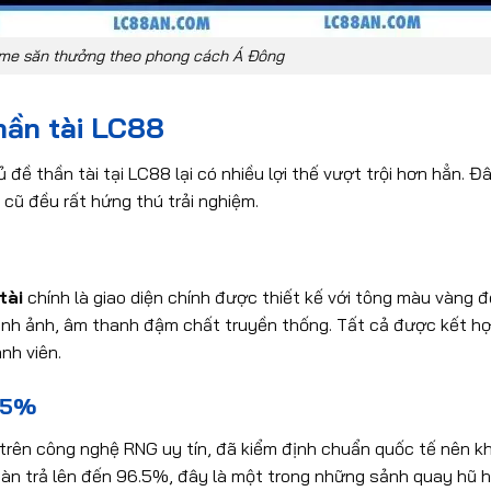
game săn thưởng theo phong cách Á Đông
thần tài LC88
ề thần tài tại LC88 lại có nhiều lợi thế vượt trội hơn hẳn. Đ
à cũ đều rất hứng thú trải nghiệm.
tài
chính là giao diện chính được thiết kế với tông màu vàng 
ình ảnh, âm thanh đậm chất truyền thống. Tất cả được kết hợ
nh viên.
6.5%
rên công nghệ RNG uy tín, đã kiểm định chuẩn quốc tế nên k
 hoàn trả lên đến 96.5%, đây là một trong những sảnh quay hũ h