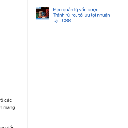
Mẹo quản lý vốn cược –
Tránh rủi ro, tối ưu lợi nhuận
tại LC88
rõ các
hần mang
ộng dồn