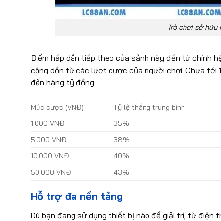
Trò chơi sở hữu 
Điểm hấp dẫn tiếp theo của sảnh này đến từ chính hệ
cộng dồn từ các lượt cược của người chơi. Chưa tới 
đến hàng tỷ đồng.
Mức cược (VNĐ)
Tỷ lệ thắng trung bình
1.000 VNĐ
35%
5.000 VNĐ
38%
10.000 VNĐ
40%
50.000 VNĐ
43%
Hỗ trợ đa nền tảng
Dù bạn đang sử dụng thiết bị nào để giải trí, từ điện