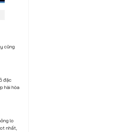
ây cũng
đỏ đặc
p hài hòa
hông lo
ot nhất,