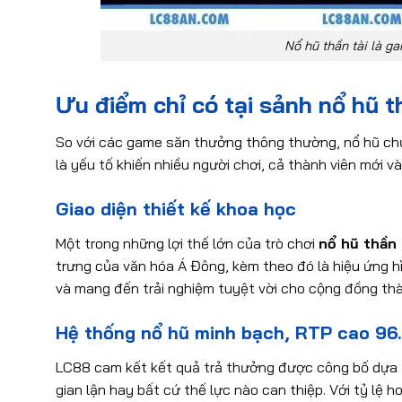
Nổ hũ thần tài là 
Ưu điểm chỉ có tại sảnh nổ hũ 
So với các game săn thưởng thông thường, nổ hũ chủ đ
là yếu tố khiến nhiều người chơi, cả thành viên mới v
Giao diện thiết kế khoa học
Một trong những lợi thế lớn của trò chơi
nổ hũ thần 
trưng của văn hóa Á Đông, kèm theo đó là hiệu ứng h
và mang đến trải nghiệm tuyệt vời cho cộng đồng thà
Hệ thống nổ hũ minh bạch, RTP cao 9
LC88 cam kết kết quả trả thưởng được công bố dựa t
gian lận hay bất cứ thế lực nào can thiệp. Với tỷ lệ