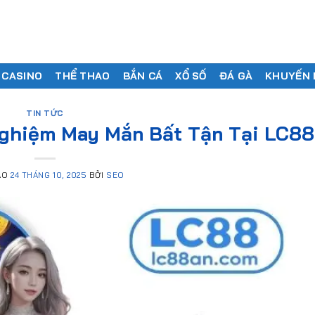
CASINO
THỂ THAO
BẮN CÁ
XỔ SỐ
ĐÁ GÀ
KHUYẾN 
TIN TỨC
Nghiệm May Mắn Bất Tận Tại LC88
ÀO
24 THÁNG 10, 2025
BỞI
SEO