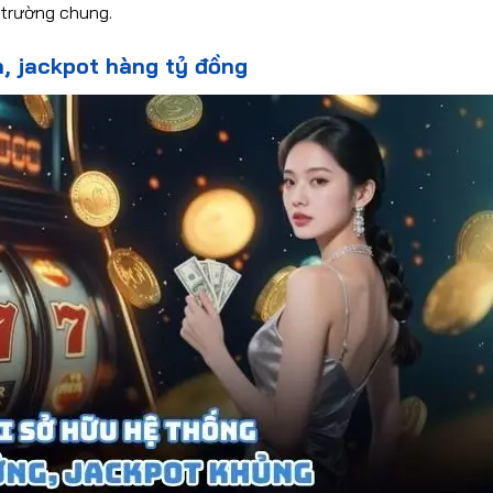
ị trường chung.
, jackpot hàng tỷ đồng