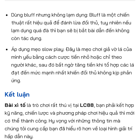
Dùng bluff nhưng không lạm dụng: Bluff là một chiến
thuật rất hiệu quả để đánh lừa đối thủ, tuy nhiên nếu
lạm dụng quá đà thì bạn sẽ bị bắt bài dẫn đến không
còn tác dụng.
Áp dụng mẹo slow play: Đây là mẹo chơi giả vờ lá của
mình yếu bằng cách cược tiền nhỏ hoặc chỉ theo
người khác, sau đó bất ngờ tăng tiền khi tổ hợp các lá
đạt đến mức mạnh nhất khiến đối thủ không kịp phản
ứng.
Kết luận
Bài xì tố
là trò chơi rất thú vị tại
LC88
, bạn phải kết hợp
kỹ năng, chiến lược và phương pháp chơi hiệu quả thì mới
có thể thành công. Hy vọng với những thông tin mà
chúng tôi cung cấp bạn đã hiểu rõ hơn về loại hình giải trí
hấp dẫn này.