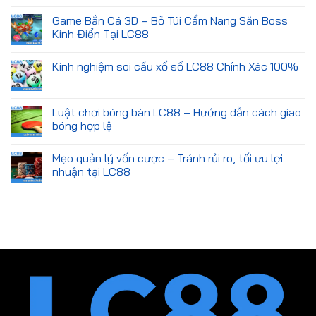
Game Bắn Cá 3D – Bỏ Túi Cẩm Nang Săn Boss
Kinh Điển Tại LC88
Kinh nghiệm soi cầu xổ số LC88 Chính Xác 100%
Luật chơi bóng bàn LC88 – Hướng dẫn cách giao
bóng hợp lệ
Mẹo quản lý vốn cược – Tránh rủi ro, tối ưu lợi
nhuận tại LC88