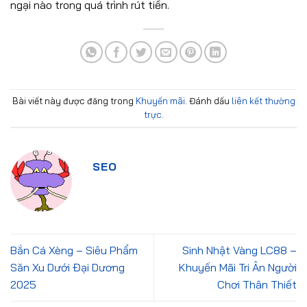
ngại nào trong quá trình rút tiền.
Bài viết này được đăng trong
Khuyến mãi
. Đánh dấu
liên kết thường
trực
.
SEO
Bắn Cá Xèng – Siêu Phẩm
Sinh Nhật Vàng LC88 –
Săn Xu Dưới Đại Dương
Khuyến Mãi Tri Ân Người
2025
Chơi Thân Thiết