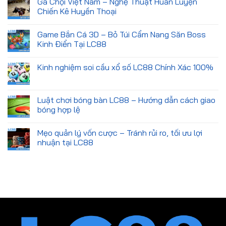
Gà Chọi Việt Nam – Nghệ Thuật Huấn Luyện
Chiến Kê Huyền Thoại
Game Bắn Cá 3D – Bỏ Túi Cẩm Nang Săn Boss
Kinh Điển Tại LC88
Kinh nghiệm soi cầu xổ số LC88 Chính Xác 100%
Luật chơi bóng bàn LC88 – Hướng dẫn cách giao
bóng hợp lệ
Mẹo quản lý vốn cược – Tránh rủi ro, tối ưu lợi
nhuận tại LC88