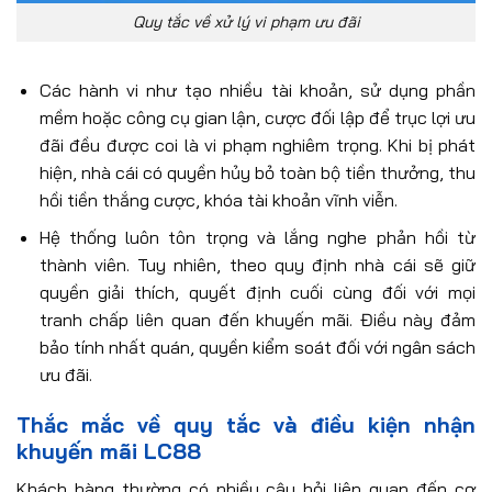
Quy tắc về xử lý vi phạm ưu đãi
Các hành vi như tạo nhiều tài khoản, sử dụng phần
mềm hoặc công cụ gian lận, cược đối lập để trục lợi ưu
đãi đều được coi là vi phạm nghiêm trọng. Khi bị phát
hiện, nhà cái có quyền hủy bỏ toàn bộ tiền thưởng, thu
hồi tiền thắng cược, khóa tài khoản vĩnh viễn.
Hệ thống luôn tôn trọng và lắng nghe phản hồi từ
thành viên. Tuy nhiên, theo quy định nhà cái sẽ giữ
quyền giải thích, quyết định cuối cùng đối với mọi
tranh chấp liên quan đến khuyến mãi. Điều này đảm
bảo tính nhất quán, quyền kiểm soát đối với ngân sách
ưu đãi.
Thắc mắc về quy tắc và điều kiện nhận
khuyến mãi LC88
Khách hàng thường có nhiều câu hỏi liên quan đến cơ