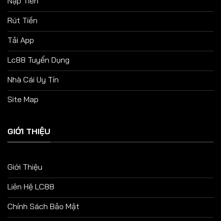
Nạp Tiền
Rút Tiền
Tải App
Lc88 Tuyển Dụng
Nhà Cái Uy Tín
Site Map
GIỚI THIỆU
Giới Thiệu
Liên Hệ LC88
Chính Sách Bảo Mật