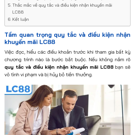
Thắc mắc về quy tắc và điều kiện nhận khuyến mãi
LC88
Kết luận
Tầm quan trọng quy tắc và điều kiện nhận
khuyến mãi LC88
Việc đọc, hiểu các điều khoản trước khi tham gia bất kỳ
chương trình nào là bước bắt buộc. Nếu không nắm rõ
quy tắc và điều kiện nhận khuyến mãi LC88
bạn sẽ
vô tình vi phạm và bị hủy bỏ tiền thưởng.