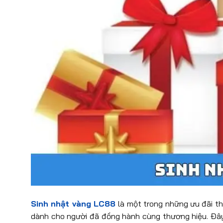
Sinh nhật vàng LC88
là một trong những ưu đãi t
dành cho người đã đồng hành cùng thương hiệu. Đây