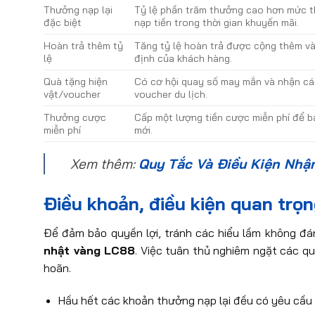
Thưởng nạp lại
Tỷ lệ phần trăm thưởng cao hơn mức 
đặc biệt
nạp tiền trong thời gian khuyến mãi.
Hoàn trả thêm tỷ
Tăng tỷ lệ hoàn trả được cộng thêm v
lệ
định của khách hàng.
Quà tặng hiện
Có cơ hội quay số may mắn và nhận các
vật/voucher
voucher du lịch.
Thưởng cược
Cấp một lượng tiền cược miễn phí để bạ
miễn phí
mới.
Xem thêm:
Quy Tắc Và Điều Kiện Nh
Điều khoản, điều kiện quan trọ
Để đảm bảo quyền lợi, tránh các hiểu lầm không đá
nhật vàng LC88
. Việc tuân thủ nghiêm ngặt các quy
hoãn.
Hầu hết các khoản thưởng nạp lại đều có yêu cầu v