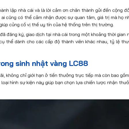
ành lập nhà cái và là lời cảm ơn chân thành gửi đến cộng đ
mà ai cũng có thể cảm nhận được sự quan tâm, giá trị mà họ 
giúp củng cố vị thế uy tín của hệ thống trên thị trường.
đã đăng ký, giao dịch tại nhà cái trong một khoảng thời gian 
cụ thể dành cho các cấp độ thành viên khác nhau, tỷ lệ th
rong sinh nhật vàng LC88
đãi, không chỉ giới hạn ở tiền thưởng trực tiếp mà còn bao gồ
c loại hình sự kiện này giúp bạn chọn lựa chiến lược nhận thư