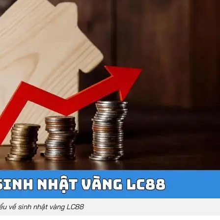
ểu về sinh nhật vàng LC88